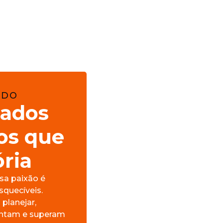
ADO
nados
tos que
ria
sa paixão é
squecíveis.
planejar,
antam e superam