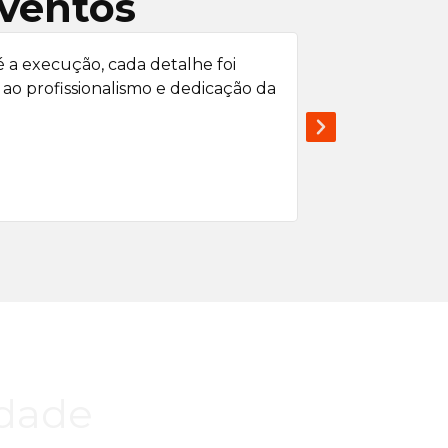
eventos
 a execução, cada detalhe foi
"Quando pen
ao profissionalismo e dedicação da
grandeza e a i
idade