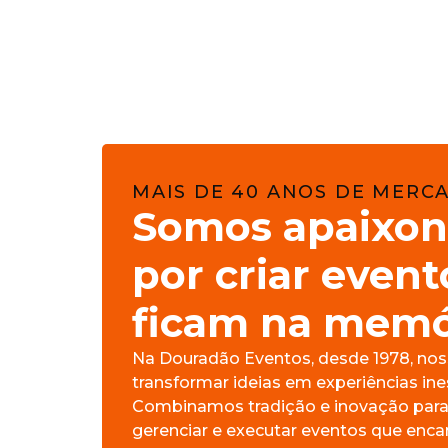
MAIS DE 40 ANOS DE MERC
Somos apaixo
por criar even
ficam na memó
Na Douradão Eventos, desde 1978, nos
transformar ideias em experiências ine
Combinamos tradição e inovação para 
gerenciar e executar eventos que enc