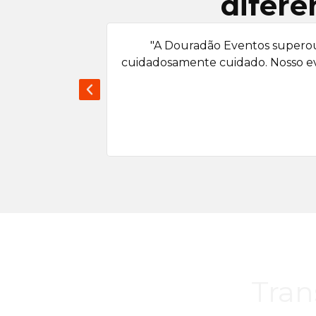
difere
"A Douradão Eventos superou 
cuidadosamente cuidado. Nosso eve
Tran