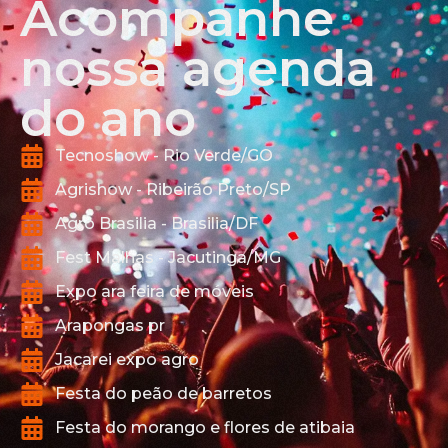
Acompanhe
nossa agenda
do ano
Tecnoshow - Rio Verde/GO
Agrishow - Ribeirão Preto/SP
Agro Brasilia - Brasilia/DF
Fest Malhas - Jacutinga/MG
Expo ara feira de móveis
Arapongas pr
Jacarei expo agro
Festa do peão de barretos
Festa do morango e flores de atibaia