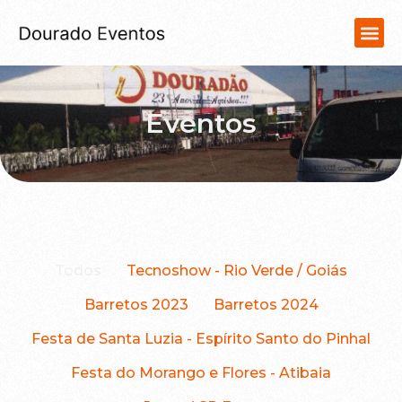
Eventos
Todos
Tecnoshow - Rio Verde / Goiás
Barretos 2023
Barretos 2024
Festa de Santa Luzia - Espírito Santo do Pinhal
Festa do Morango e Flores - Atibaia